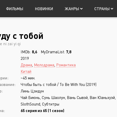
ФИЛЬМЫ
НОВИНКИ
ЖАНРЫ
СТРАНЫ
уду с тобой
Япония
Мистика
Китай
Таиланд
Фантастика
Т
Авториз
 ni zai yi qi
Музыка
Фэнтези
IMDb:
8,6
MyDramaList:
7,8
Приключения
Боевик
2019
Триллер
Боевые искусств
Драма
,
Мелодрама
,
Романтика
Китай
Ужасы
Военный
ерии:
~45 мин.
Запомнить
азвание:
Чтобы быть с тобой / To Be With You (2019)
р:
Линь Цзидун
Чай Биюнь, Сунь Шаолун, Вань Сывэй, Ван Юаньхуэй,
SlothSound, Субтитры
Регистрация
на:
65 серия из 65 (1 сезон)