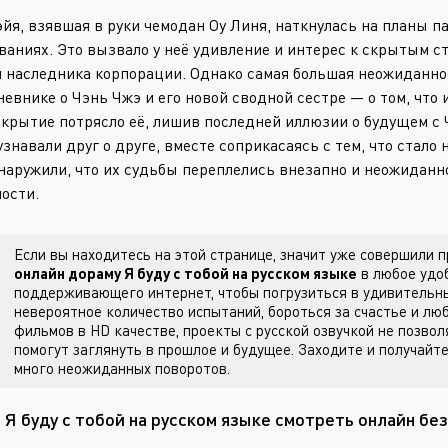
йя, взявшая в руки чемодан Оу Линя, наткнулась на планы п
ваниях. Это вызвало у неё удивление и интерес к скрытым с
 наследника корпорации. Однако самая большая неожиданнос
невнике о Чэнь Чжэ и его новой сводной сестре — о том, что
ткрытие потрясло её, лишив последней иллюзии о будущем с
узнавали друг о друге, вместе соприкасаясь с тем, что стало
наружили, что их судьбы переплелись внезапно и неожиданн
ости.
Если вы находитесь на этой странице, значит уже совершили
онлайн дораму Я буду с тобой на русском языке
в любое удоб
поддерживающего интернет, чтобы погрузиться в удивительны
невероятное количество испытаний, бороться за счастье и лю
фильмов в HD качестве, проекты с русской озвучкой не позвол
помогут заглянуть в прошлое и будущее. Заходите
и получайте
много неожиданных поворотов.
 Я буду с тобой на русском языке смотреть онлайн бе