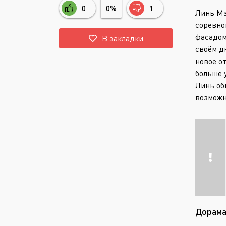
0
0%
1
Линь Мэ
соревно
фасадом
В закладки
своём д
новое о
больше 
Линь об
возможн
Дорама