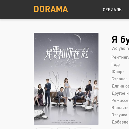
DORAMA
СЕРИАЛЫ
Я б
Детектив
Южная Корея
Wo yao he
Драма
Рейтинг:
Комедия
Год:
Криминал
Жанр:
Страна:
Мелодрама
Длина с
Другое н
Режиссе
В ролях:
Озвучка:
Добавле