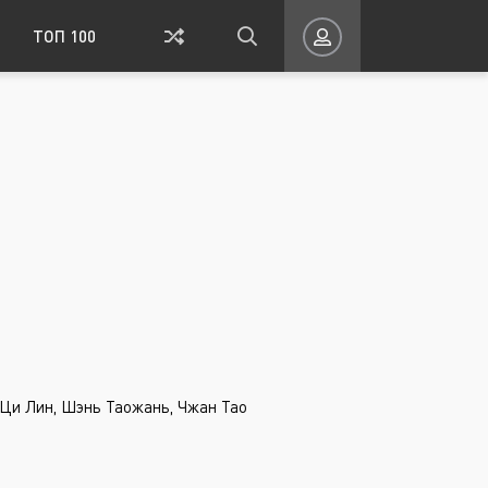
ТОП 100
айвань
Исторический
ация
Спорт
Ток-шоу
а
Школа
Романтика
ВОЙТИ НА САЙТ
 Ци Лин, Шэнь Таожань, Чжан Тао
Восстановить пароль