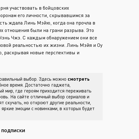
Или войти через
арня участвовать в бойцовских
торонам его личности, скрывавшимся за
ть ждала Линь Мэйю, когда она прочла в
 их отношения были на грани разрыва. Это
 Чэнь Чжэ. С каждым обнаружением они все
 новой реальностью их жизни. Линь Мэйя и Оу
о, раскрывая новые перспективы и
 правильный выбор. Здесь можно
смотреть
ное время. Достаточно гаджета,
й мир, где героям приходится переживать
бовь. На сайте
отличный выбор сериалов и
ят скучать, но откроют другие реальности,
 яркие эмоции с новинками, в которых будет
з подписки