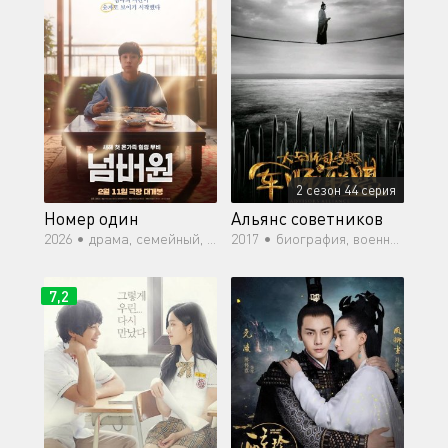
2 сезон 44 серия
Номер один
Альянс советников
2026 •
драма, семейный, фэнтези, мелодрама
2017 •
биография, военный, драма, история, мелодрама, романтика, политика
7,2