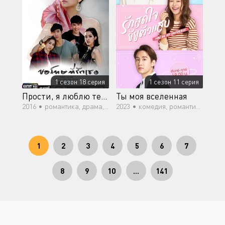
1 сезон 18 серия
1 сезон 11 серия
Прости, я люблю тебя
Ты моя вселенная
2016 •
романтика, драма, мелодрама
2023 •
комедия, романтика, семейный, мелодрама
1
2
3
4
5
6
7
8
9
10
...
141