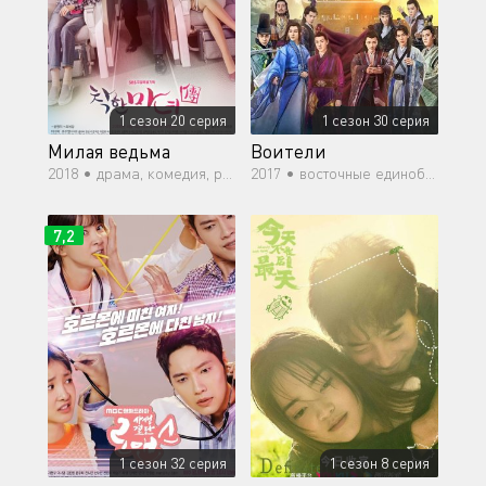
1 сезон 20 серия
1 сезон 30 серия
Милая ведьма
Воители
2018 •
драма, комедия, романтика, мелодрама
2017 •
восточные единоборства, мелодрама
7,2
1 сезон 32 серия
1 сезон 8 серия