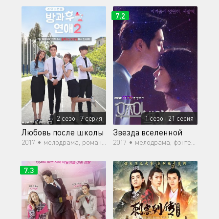
7,2
2 сезон 7 серия
1 сезон 21 серия
Любовь после школы
Звезда вселенной
2017 •
мелодрама, романтика, молодость, драма
2017 •
мелодрама, фэнтези, музыка, романтика, драма, сверхъестественное
7.3