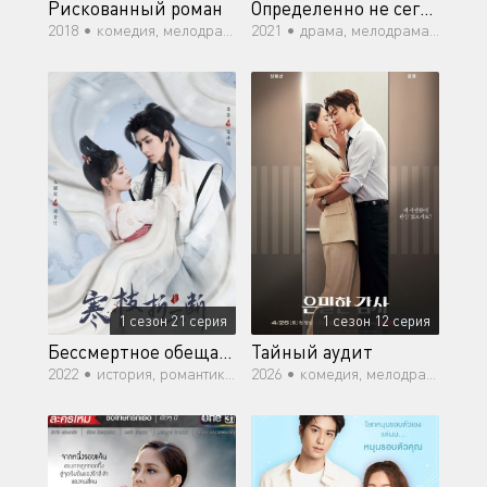
Рискованный роман
Определенно не сегодня
2018 •
комедия, мелодрама, романтика, медицина
2021 •
драма, мелодрама, романтика, повседневность, молодость
1 сезон 21 серия
1 сезон 12 серия
Бессмертное обещание
Тайный аудит
2022 •
история, романтика, драма, мелодрама
2026 •
комедия, мелодрама, романтика