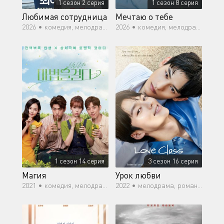
1 сезон 2 серия
1 сезон 8 серия
Любимая сотрудница
Мечтаю о тебе
2026 •
комедия, мелодрама, романтика, драма
2026 •
комедия, мелодрама, романтика
1 сезон 14 серия
3 сезон 16 серия
Магия
Урок любви
2021 •
комедия, мелодрама, романтика, драма
2022 •
мелодрама, романтика, молодость