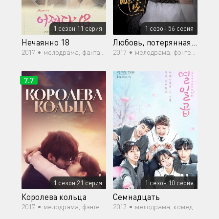
1 сезон 11 серия
1 сезон 56 серия
Нечаянно 18
Любовь, потерянная во времени
2017 •
мелодрама, фантастика, комедия, романтика, драма, фэнтези
2017 •
мелодрама, фэнтези, романтика, восточные единоборства
7.7
1 сезон 21 серия
1 сезон 10 серия
Королева кольца
Семнадцать
2017 •
мелодрама, фэнтези, комедия, романтика, драма
2017 •
мелодрама, комедия, романтика, молодость