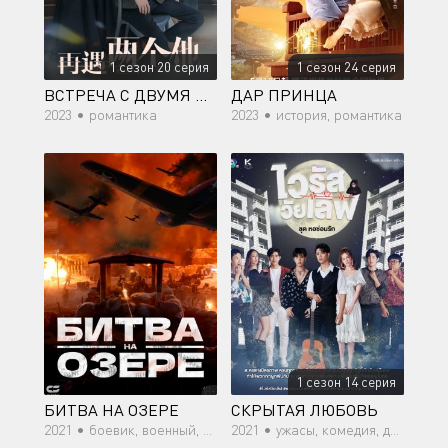
1 сезон 20 серия
1 сезон 24 серия
ВСТРЕЧА С ДВУМЯ ДУШАМИ
ДАР ПРИНЦА
2023 •
романтика
2023 •
история, романтика
1 сезон 14 серия
БИТВА НА ОЗЕРЕ
СКРЫТАЯ ЛЮБОВЬ
2021 •
боевик, военный, драма, история
2021 •
ужасы, комедия, драма, сверхъестественное