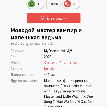
1
100%
0
В закладки
Молодой мастер вампир и
маленькая ведьма
Ye Zu Gong Zi Xiao Xian Qi
Рейтинг:
MyDramaList:
6,9
Год:
2023
Жанр:
Фэнтези
,
Романтика
Страна:
Китай
Длина серии:
~10 мин.
Другое название:
Маленькая фея и принц клана
вампиров / Devil Falls in Love
with Fairy / Vampire Young
Master and Little Witch / Xi Xue
Gong Zi Xiao Wu Nu / Xi Xue Gong
Zi Xiao Wu Nv