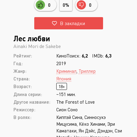
0
0%
0
В закладки
Лес любви
Ainaki Mori de Sakebe
Рейтинг:
КиноПоиск:
6,2
IMDb:
6,3
Год:
2019
Жанр:
Криминал
,
Триллер
Страна:
Япония
Возраст:
18+
Длина серии:
~151 мин.
Другое название:
The Forest of Love
Режиссер:
Сион Соно
В ролях:
Киппэй Сина, Синносукэ
Мицусима, Кёко Хинами, Эри
Каматаки, Ян Дэйс, Дэндэн, Сэи