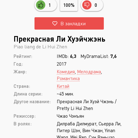
1
100%
0
В закладки
Прекрасная Ли Хуэйчжэнь
Piao liang de Li Hui Zhen
Рейтинг:
IMDb:
6,3
MyDramaList:
7,6
Год:
2017
Жанр:
Комедия
,
Мелодрама
,
Романтика
Страна:
Китай
Длина серии:
~45 мин.
Другое название:
Прекрасная Ли Хуэй Чжэнь /
Pretty Li Hui Zhen
Режиссер:
Чжао Чэнъян
В ролях:
Дилраба Дилмурат, Сьерра Ли,
Питер Шэн, Вин Чжан, Yinan
Wang, Wei Ren, Сун Вэньцзо,