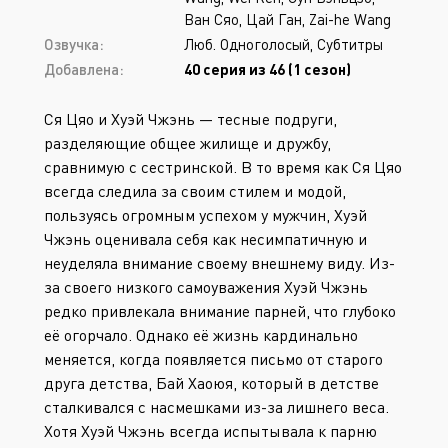
Ван Сяо, Цай Ган, Zai-he Wang
Озвучка:
Люб. Одноголосый, Субтитры
Добавлена:
40 серия из 46 (1 сезон)
Ся Цяо и Хуэй Чжэнь — тесные подруги,
разделяющие общее жилище и дружбу,
сравнимую с сестринской. В то время как Ся Цяо
всегда следила за своим стилем и модой,
пользуясь огромным успехом у мужчин, Хуэй
Чжэнь оценивала себя как несимпатичную и
неуделяла внимание своему внешнему виду. Из-
за своего низкого самоуважения Хуэй Чжэнь
редко привлекала внимание парней, что глубоко
её огорчало. Однако её жизнь кардинально
меняется, когда появляется письмо от старого
друга детства, Бай Хаоюя, который в детстве
сталкивался с насмешками из-за лишнего веса.
Хотя Хуэй Чжэнь всегда испытывала к парню