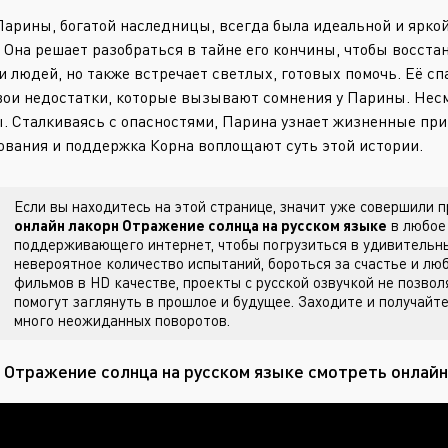
арины, богатой наследницы, всегда была идеальной и яркой.
. Она решает разобраться в тайне его кончины, чтобы восстан
и людей, но также встречает светлых, готовых помочь. Её спа
вои недостатки, которые вызывают сомнения у Парины. Несмо
. Сталкиваясь с опасностями, Парина узнает жизненные пр
ования и поддержка Корна воплощают суть этой истории.
Если вы находитесь на этой странице, значит уже совершили
онлайн лакорн Отражение солнца на русском языке
в любое 
поддерживающего интернет, чтобы погрузиться в удивительны
невероятное количество испытаний, бороться за счастье и лю
фильмов в HD качестве, проекты с русской озвучкой не позвол
помогут заглянуть в прошлое и будущее. Заходите
и получайте
много неожиданных поворотов.
 Отражение солнца на русском языке смотреть онлайн