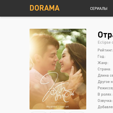
DORAMA
СЕРИАЛЫ
Отр
Детектив
Южная Корея
Eclipse 
Драма
Рейтинг:
Комедия
Год:
Криминал
Жанр:
Страна:
Мелодрама
Длина с
Другое н
Режиссе
В ролях:
Озвучка:
Добавле