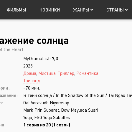
ФИЛЬМЫ
НОВИНКИ
ЖАНРЫ
СТРАНЫ
ажение солнца
Япония
Мистика
Китай
Таиланд
Фантастика
Т
Авториз
of the Heart
Музыка
Фэнтези
MyDramaList:
7,3
Приключения
Боевик
2023
Триллер
Боевые искусств
Драма
,
Мистика
,
Триллер
,
Романтика
Таиланд
Ужасы
Военный
ерии:
~70 мин.
Запомнить
азвание:
В тени солнца / In the Shadow of the Sun / Tai Ngao T
р:
Oat Voravudh Niyomsap
Mark Prin Suparat, Bow Maylada Susri
Yoga, FSG Yoga.Subtitles
Регистрация
на:
1 серия из 20 (1 сезон)