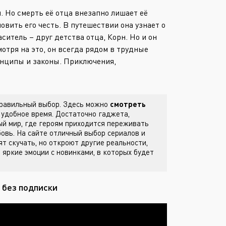
Или войти через
 Но смерть её отца внезапно лишает её
овить его честь. В путешествии она узнает о
ситель – друг детства отца, Корн. Но и он
тря на это, он всегда рядом в трудные
инципы и законы. Приключения,
 правильный выбор. Здесь можно
смотреть
удобное время. Достаточно гаджета,
й мир, где героям приходится переживать
бовь. На сайте
отличный выбор сериалов и
ят скучать, но откроют другие реальности,
 яркие эмоции с новинками, в которых будет
 без подписки