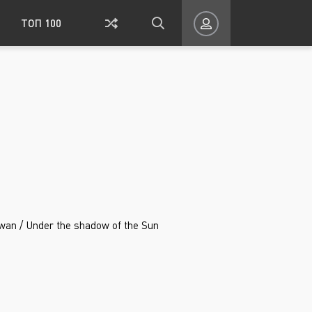
ТОП 100
айвань
Исторический
ация
Спорт
Ток-шоу
а
Школа
Романтика
awan / Under the shadow of the Sun
ВОЙТИ НА САЙТ
Восстановить пароль