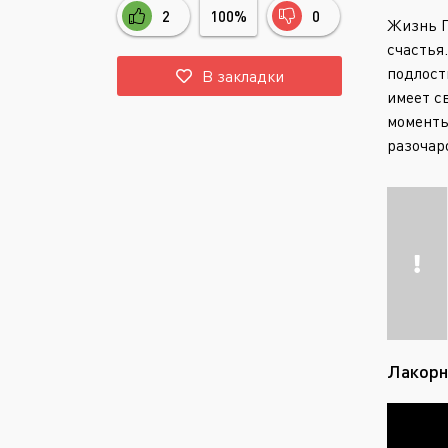
2
100%
0
Жизнь П
счастья
подлост
В закладки
имеет с
моменты
разочар
Лакорн