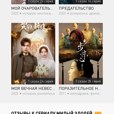
1 сезон 24 серия
1 сезон 16 серия
МОЙ ОЧАРОВАТЕЛЬНЫЙ ЗЛОДЕЙ-ИМПЕРАТОР
ПРЕДАТЕЛЬСТВО
2023 •
история, мистика, романтика, фэнтези
2023 •
романтика, драма, мелодрама
1 сезон 24 серия
1 сезон 35 серия
МОЯ ВЕЧНАЯ НЕВЕСТА
ПОРАЗИТЕЛЬНОЕ НА КАЖДОМ ШАГУ
2023 •
история, романтика
2011 •
мелодрама, фэнтези, история, романтика, драма, политика
ОТЗЫВЫ К СЕРИАЛУ МИЛЫЙ ЗЛОДЕЙ