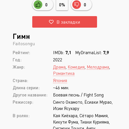
0
0%
0
В закладки
Гимн
Faitosongu
Рейтинг:
IMDb:
7,1
MyDramaList:
7,9
Год:
2022
Жанр:
Драма
,
Комедия
,
Мелодрама
,
Романтика
Страна:
Япония
Длина серии:
~46 мин.
Другое название:
Боевая песнь / Fight Song
Режиссер:
Синго Окамото, Ёсиаки Мурао,
Исии Ясухару
В ролях:
Кая Киёхара, Сётаро Мамия,
Кикути Фума, Тиаки Курияма,
Сигэюки Тоцуги, Аиру