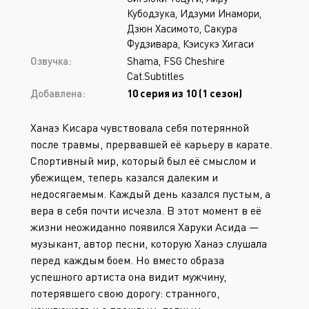
Кубодзука, Идзуми Инамори,
Дзюн Хасимото, Сакура
Фудзивара, Кэисукэ Хигаси
Озвучка:
Shama, FSG Cheshire
Cat.Subtitles
Добавлена:
10 серия из 10 (1 сезон)
Ханаэ Кисара чувствовала себя потерянной
после травмы, прервавшей её карьеру в карате.
Спортивный мир, который был её смыслом и
убежищем, теперь казался далеким и
недосягаемым. Каждый день казался пустым, а
вера в себя почти исчезла. В этот момент в её
жизни неожиданно появился Харуки Асида —
музыкант, автор песни, которую Ханаэ слушала
перед каждым боем. Но вместо образа
успешного артиста она видит мужчину,
потерявшего свою дорогу: странного,