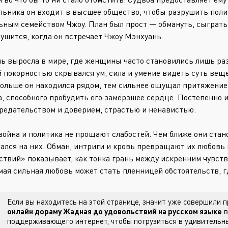
льника он входит в высшее общество, чтобы разрушить поли
ьным семейством Чжоу. План был прост — обмануть, сыграть
рушится, когда он встречает Чжоу Мэнхуань.
ь выросла в мире, где женщины часто становились лишь разм
 покорностью скрывался ум, сила и умение видеть суть веще
дольше он находился рядом, тем сильнее ощущал притяжение. 
а, способного пробудить его замёрзшее сердце. Постепенно
редательством и доверием, страстью и ненавистью.
война и политика не прощают слабостей. Чем ближе они стано
ался на них. Обман, интриги и кровь превращают их любовь 
ствий» показывает, как тонка грань между искренним чувст
мая сильная любовь может стать пленницей обстоятельств, г
Если вы находитесь на этой странице, значит уже совершили
онлайн дораму Жадная до удовольствий на русском языке
в
поддерживающего интернет, чтобы погрузиться в удивительны