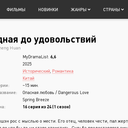
ФИЛЬМЫ
НОВИНКИ
ЖАНРЫ
СТРАНЫ
ная до удовольствий
Япония
Мистика
Китай
Таиланд
Фантастика
Т
Авториз
heng Huan
Музыка
Фэнтези
MyDramaList:
6,6
Приключения
Боевик
2025
Триллер
Боевые искусств
Исторический
,
Романтика
Китай
Ужасы
Военный
ерии:
~15 мин.
Запомнить
азвание:
Опасная любовь / Dangerous Love
Spring Breeze
на:
16 серия из 24 (1 сезон)
Регистрация
шэн рос с мыслью о мести. Его отец, человек чести, пал жер
я во что бы то ни стало отомстить. Судьба предоставляет ем