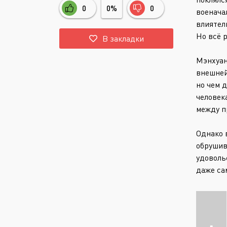
0
0%
0
военача
влиятел
Но всё 
В закладки
Мэнхуан
внешней
но чем 
человек
между п
Однако 
обрушив
удоволь
даже са