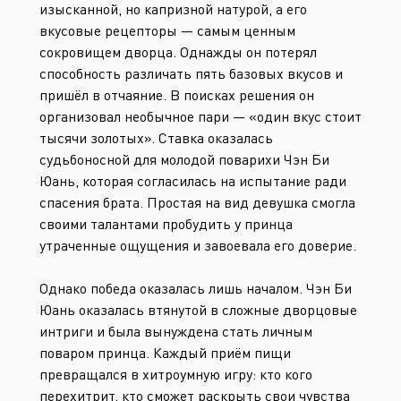
изысканной, но капризной натурой, а его
вкусовые рецепторы — самым ценным
сокровищем дворца. Однажды он потерял
способность различать пять базовых вкусов и
пришёл в отчаяние. В поисках решения он
организовал необычное пари — «один вкус стоит
тысячи золотых». Ставка оказалась
судьбоносной для молодой поварихи Чэн Би
Юань, которая согласилась на испытание ради
спасения брата. Простая на вид девушка смогла
своими талантами пробудить у принца
утраченные ощущения и завоевала его доверие.
Однако победа оказалась лишь началом. Чэн Би
Юань оказалась втянутой в сложные дворцовые
интриги и была вынуждена стать личным
поваром принца. Каждый приём пищи
превращался в хитроумную игру: кто кого
перехитрит, кто сможет раскрыть свои чувства