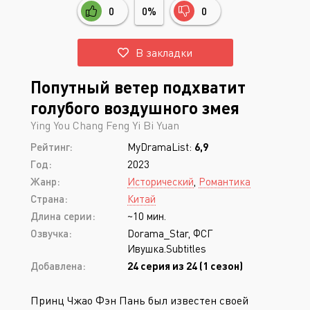
0
0%
0
В закладки
Попутный ветер подхватит
голубого воздушного змея
Ying You Chang Feng Yi Bi Yuan
Рейтинг:
MyDramaList:
6,9
Год:
2023
Жанр:
Исторический
,
Романтика
Страна:
Китай
Длина серии:
~10 мин.
Озвучка:
Dorama_Star, ФСГ
Ивушка.Subtitles
Добавлена:
24 серия из 24 (1 сезон)
Принц Чжао Фэн Пань был известен своей