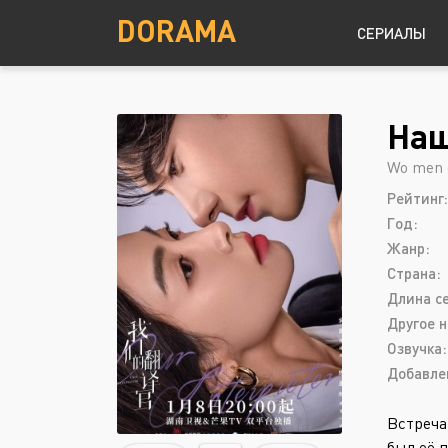
DORAMA
СЕРИАЛЫ
Наш
Детектив
Южная Корея
Wo men d
Драма
Рейтинг:
Комедия
Год:
Криминал
Жанр:
Страна:
Мелодрама
Длина с
Другое н
Озвучка:
Добавле
Встреча
был её 