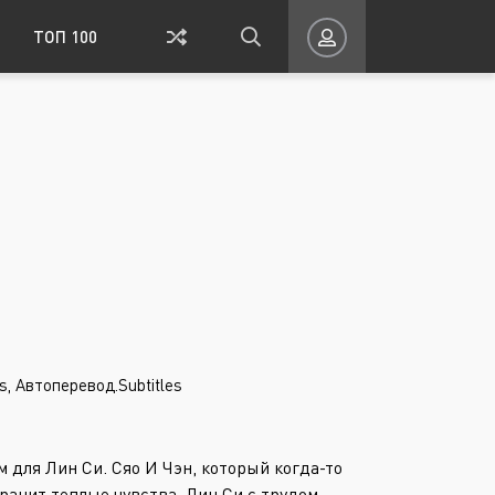
ТОП 100
айвань
Исторический
ация
Спорт
Ток-шоу
а
Школа
Романтика
es, Автоперевод.Subtitles
ВОЙТИ НА САЙТ
Восстановить пароль
для Лин Си. Сяо И Чэн, который когда-то
хранит теплые чувства. Лин Си с трудом