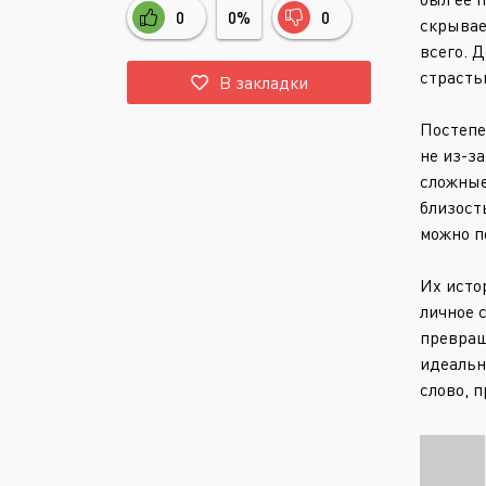
0
0%
0
скрывае
всего. 
страсть
В закладки
Постепе
не из-з
сложные
близост
можно п
Их исто
личное 
превращ
идеальн
слово, п