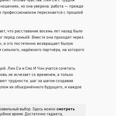
Или войти через
тношениях, но она уверена: работа — прежде
е профессионализм пересекается с прошлой
ет, что расставание восемь лет назад было
лг перед семьёй. Вместе они проходят через
ч, и это постепенно возвращает былую
и сильного, надёжного партнёра, на которого
й. Лин Си и Сяо И Чэн учатся сочетать
овь не исчезает со временем, а только
ают трудности, шаг за шагом создавая
олом их объединённого будущего, и каждое
 правильный выбор. Здесь можно
смотреть
обное время. Достаточно гаджета,