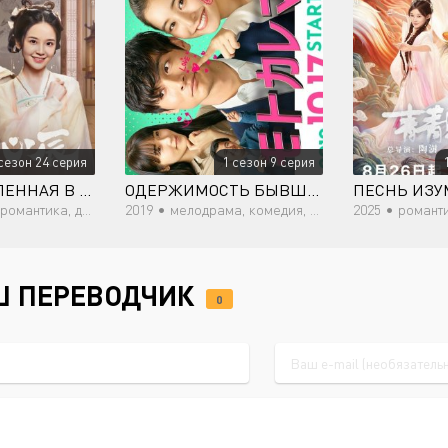
сезон 24 серия
1 сезон 9 серия
ЛУНА, ВЛЮБЛЕННАЯ В ЗВЕЗДЫ
ОДЕРЖИМОСТЬ БЫВШИМ
омантика, драма
2019 •
мелодрама, комедия, романтика
2025 •
романтика, вос
Ш ПЕРЕВОДЧИК
0