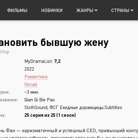
ФИЛЬМЫ
НОВИНКИ
ЖАНРЫ
СТРАНЫ
ановить бывшую жену
Япония
Мистика
Китай
Таиланд
Фантастика
Т
Авториз
Stop
Музыка
Фэнтези
MyDramaList:
7,2
Приключения
Боевик
2022
Триллер
Боевые искусств
Романтика
Китай
Ужасы
Военный
ерии:
~3 мин.
Запомнить
азвание:
Qian Qi Bie Pao
SlothSound, ФСГ Ехидные дорамщицы.Subtitles
на:
25 серия из 25 (1 сезон)
Регистрация
ь Фан — харизматичный и успешный CEO, привыкший контро
у не удаётся избежать вмешательства судьбы: он вынужден 