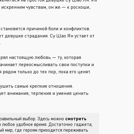
Или войти через
 искренним чувствам, он же — к роскоши,
становятся причиной боли и конфликтов.
ет девушке страдания. Су Шао Ян устает от
.
ерял настоящую любовь — ту, которая
начинает переосмысливать свои поступки и
рядом только до тех пор, пока его ценят.
рушить самые крепкие отношения.
ет внимания, терпения и умения ценить
 правильный выбор. Здесь можно
смотреть
 любое удобное время. Достаточно гаджета,
й мир, где героям приходится переживать