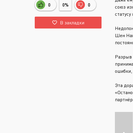
0
0%
0
союз из
статусу
В закладки
Недопон
Шен Нан
постоян
Разрыв 
принима
ошибки,
Эта дор
«Остано
партнёр