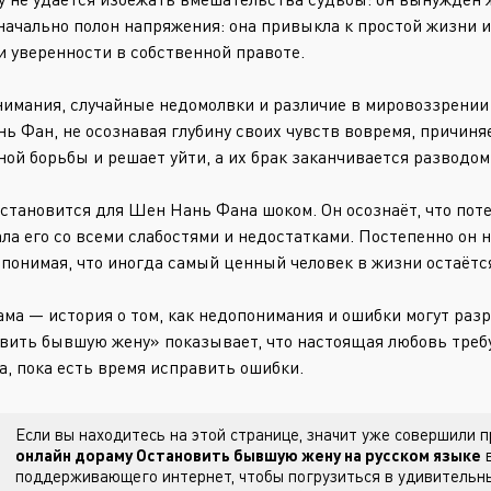
начально полон напряжения: она привыкла к простой жизни и
 и уверенности в собственной правоте.
имания, случайные недомолвки и различие в мировоззрении 
ь Фан, не осознавая глубину своих чувств вовремя, причиня
ной борьбы и решает уйти, а их брак заканчивается разводом
становится для Шен Нань Фана шоком. Он осознаёт, что пот
ла его со всеми слабостями и недостатками. Постепенно он 
 понимая, что иногда самый ценный человек в жизни остаётся 
ама — история о том, как недопонимания и ошибки могут раз
вить бывшую жену» показывает, что настоящая любовь требу
а, пока есть время исправить ошибки.
Если вы находитесь на этой странице, значит уже совершили
онлайн дораму Остановить бывшую жену на русском языке
в
поддерживающего интернет, чтобы погрузиться в удивительны