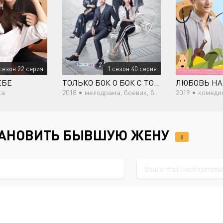
сезон 22 серия
1 сезон 40 серия
ЕБЕ
ТОЛЬКО БОК О БОК С ТОБОЙ
ка
2018 •
мелодрама, боевик, бизнес, комедия, романтика
2019 •
комеди
ТАНОВИТЬ БЫВШУЮ ЖЕНУ
0