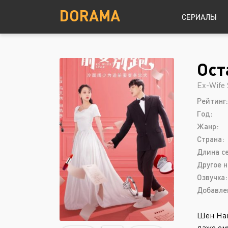
DORAMA
СЕРИАЛЫ
Ост
Детектив
Южная Корея
Ex-Wife 
Драма
Рейтинг:
Комедия
Год:
Криминал
Жанр:
Страна:
Мелодрама
Длина с
Другое н
Озвучка:
Добавле
Шен Нан
даже ем