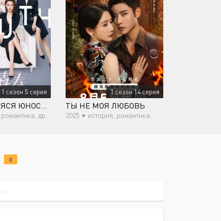
1 сезон 5 серия
1 сезон 14 серия
СРАЖАЮЩАЯСЯ ЮНОСТЬ
ТЫ НЕ МОЯ ЛЮБОВЬ
романтика, драма
2025 •
история, романтика
А
0