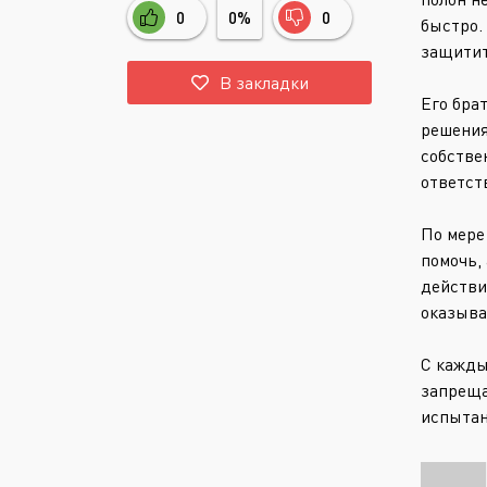
0
0%
0
быстро.
защитит
В закладки
Его бра
решения
собстве
ответст
По мере
помочь,
действи
оказыва
С кажды
запреща
испытан