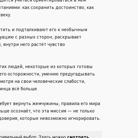
Или войти через
таниями: как сохранить достоинство, как
веку.
утить и подталкивают его к необычным
уацию с разных сторон, раскрывает
 внутри него растёт чувство
гих людей, некоторые из которых готовы
 его осторожности, умению предугадывать
отря на свои человеческие слабости,
инца всё больше.
ебует вернуть жемчужины, правила его мира
ьше осознаёт, что эта миссия — не только
 доверия, которые невозможно игнорировать.
 правильный выбор. Здесь можно
смотреть