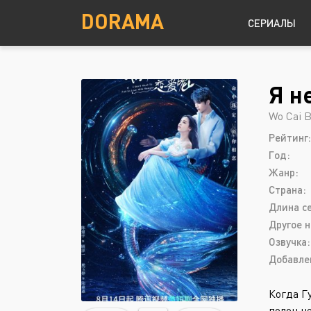
DORAMA
СЕРИАЛЫ
Я н
Детектив
Южная Корея
Wo Cai B
Драма
Рейтинг:
Комедия
Год:
Криминал
Жанр:
Страна:
Мелодрама
Длина с
Другое н
Озвучка:
Добавле
Когда Г
полон н