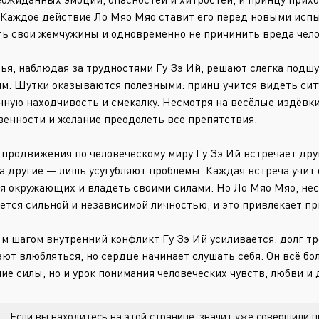
 Каждое действие Ло Мяо Мяо ставит его перед новыми испы
ь свои жемчужины и одновременно не причинить вреда чело
тья, наблюдая за трудностями Гу Зэ Ий, решают слегка подш
м. Шутки оказываются полезными: принц учится видеть сит
нную находчивость и смекалку. Несмотря на весёлые издёвки,
венности и желание преодолеть все препятствия.
 продвижения по человеческому миру Гу Зэ Ий встречает дру
 а другие — лишь усугубляют проблемы. Каждая встреча учит
я окружающих и владеть своими силами. Но Ло Мяо Мяо, несм
ется сильной и независимой личностью, и это привлекает пр
м шагом внутренний конфликт Гу Зэ Ий усиливается: долг тр
ют влюбляться, но сердце начинает слушать себя. Он всё бол
ие силы, но и урок понимания человеческих чувств, любви и
Если вы находитесь на этой странице, значит уже совершили