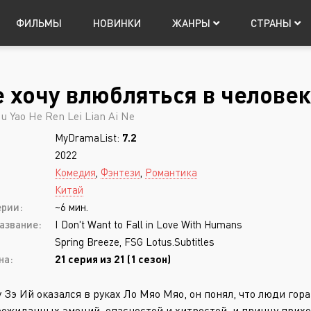
ФИЛЬМЫ
НОВИНКИ
ЖАНРЫ
СТРАНЫ
е хочу влюбляться в челове
Япония
Мистика
Китай
Таиланд
Фантастика
Т
Авториз
u Yao He Ren Lei Lian Ai Ne
Музыка
Фэнтези
MyDramaList:
7.2
Приключения
Боевик
2022
Триллер
Боевые искусств
Комедия
,
Фэнтези
,
Романтика
Китай
Ужасы
Военный
ерии:
~6 мин.
Запомнить
азвание:
I Don't Want to Fall in Love With Humans
Spring Breeze, FSG Lotus.Subtitles
на:
21 серия из 21 (1 сезон)
Регистрация
у Зэ Ий оказался в руках Ло Мяо Мяо, он понял, что люди гор
еожиданных эмоций, опасностей и хитростей, и принцу прих