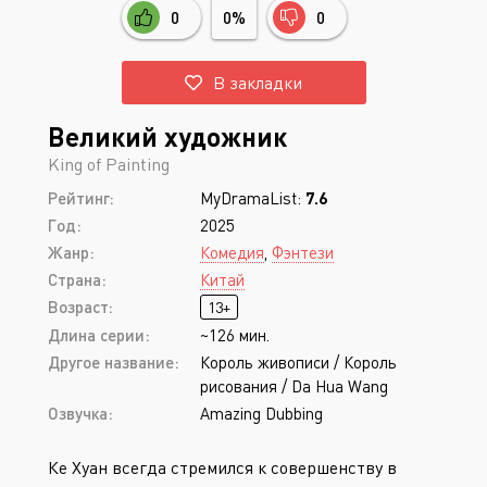
0
0%
0
В закладки
Великий художник
King of Painting
Рейтинг:
MyDramaList:
7.6
Год:
2025
Жанр:
Комедия
,
Фэнтези
Страна:
Китай
Возраст:
13+
Длина серии:
~126 мин.
Другое название:
Король живописи / Король
рисования / Da Hua Wang
Озвучка:
Amazing Dubbing
Ке Хуан всегда стремился к совершенству в