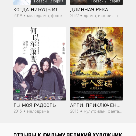
1 сезон 13 серия
1 сезон 21 серия
КОГДА-НИБУДЬ ИЛИ ОДНАЖДЫ
ДЛИННАЯ РЕКА
2019 •
мелодрама, фэнтези, триллер, романтика, Sci-Fi
2022 •
драма, история, повседневность, политика
ТЫ МОЯ РАДОСТЬ
АРТИ: ПРИКЛЮЧЕНИЕ НАЧИНАЕТСЯ
2015 •
мелодрама
2015 •
мультфильм, фантастика, фэнтези
ОТЗЫВЫ К ФИЛЬМУ ВЕЛИКИЙ ХУДОЖНИК