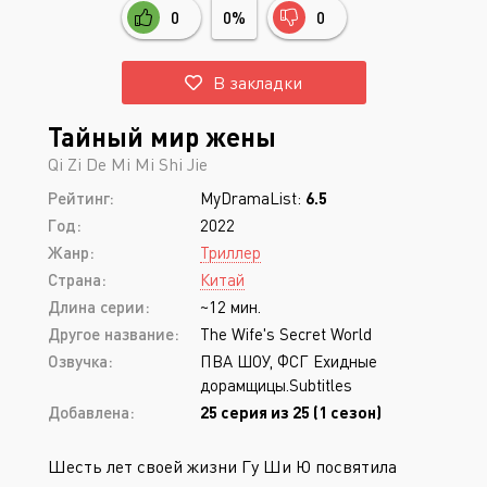
0
0%
0
В закладки
Тайный мир жены
Qi Zi De Mi Mi Shi Jie
Рейтинг:
MyDramaList:
6.5
Год:
2022
Жанр:
Триллер
Страна:
Китай
Длина серии:
~12 мин.
Другое название:
The Wife's Secret World
Озвучка:
ПВА ШОУ, ФСГ Ехидные
дорамщицы.Subtitles
Добавлена:
25 серия из 25 (1 сезон)
Шесть лет своей жизни Гу Ши Ю посвятила