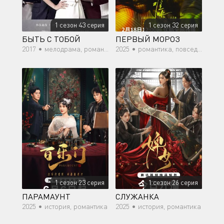
1 сезон 43 серия
1 сезон 32 серия
БЫТЬ С ТОБОЙ
ПЕРВЫЙ МОРОЗ
2017 •
мелодрама, романтика, драма
2025 •
романтика, повседневность, молодость, драма
1 сезон 23 серия
1 сезон 26 серия
ПАРАМАУНТ
СЛУЖАНКА
2025 •
история, романтика
2025 •
история, романтика