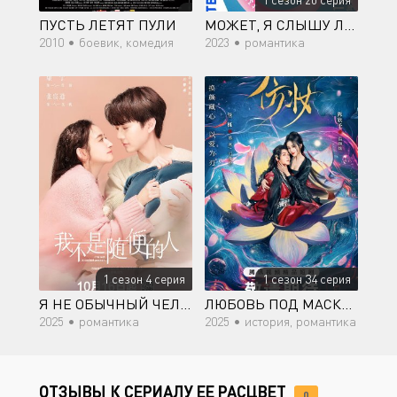
1 сезон 20 серия
ПУСТЬ ЛЕТЯТ ПУЛИ
МОЖЕТ, Я СЛЫШУ ЛЮБОВЬ
2010 •
боевик, комедия
2023 •
романтика
1 сезон 4 серия
1 сезон 34 серия
Я НЕ ОБЫЧНЫЙ ЧЕЛОВЕК
ЛЮБОВЬ ПОД МАСКОЙ
2025 •
романтика
2025 •
история, романтика
ОТЗЫВЫ К СЕРИАЛУ ЕЕ РАСЦВЕТ
0