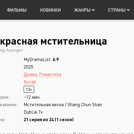
ФИЛЬМЫ
НОВИНКИ
ЖАНРЫ
СТРАНЫ
красная мстительница
Япония
Мистика
Китай
Таиланд
Фантастика
Т
Авториз
ing Avenger
Музыка
Фэнтези
MyDramaList:
6.9
Приключения
Боевик
2025
Триллер
Боевые искусств
Драма
,
Романтика
Китай
Ужасы
Военный
13+
Запомнить
ерии:
~12 мин.
азвание:
Мстительная весна / Shang Chun Shan
DubLik.Tv
на:
21 серия из 24 (1 сезон)
Регистрация