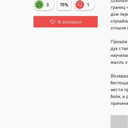
Школьны
3
75%
1
границ 
дом пер
случайн
В закладки
отныне 
Прошли 
дух ста
научила
мысль о
Возвращ
беспоща
мести п
боли, и
причини