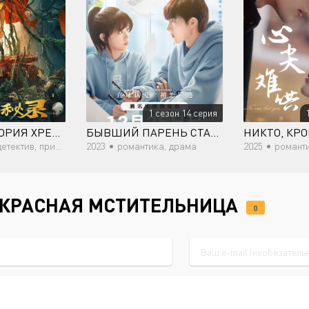
1 сезон 14 серия
ТАЙНАЯ ИСТОРИЯ ХРЕБТА СЕ
БЫВШИЙ ПАРЕНЬ СТАЛ МОИМ БОССОМ
НИКТО, КР
в, приключения, фэнтези
2023 •
романтика, драма
2025 •
романт
ЕКРАСНАЯ МСТИТЕЛЬНИЦА
0