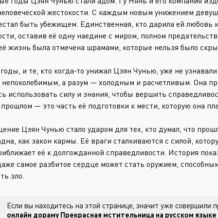
е годы Цзян Чунью стали адом. Гу Нянь и его компания изде
человеческой жестокости. С каждым новым унижением девушка
естал быть убежищем. Единственная, кто дарила ей любовь и
ости, оставив её одну наедине с миром, полном предательств
её жизнь была отмечена шрамами, которые нельзя было скры
годы, и те, кто когда-то унижал Цзян Чунью, уже не узнавали
л непоколебимым, а разум — холодным и расчетливым. Она пр
сь использовать силу и знания, чтобы вершить справедливо
 прошлом — это часть её подготовки к мести, которую она п
ение Цзян Чунью стало ударом для тех, кто думал, что прошло
дна, как закон кармы. Её враги сталкиваются с силой, котор
риближает её к долгожданной справедливости. История показ
 даже самое разбитое сердце может стать оружием, способным
ть зло.
Если вы находитесь на этой странице, значит уже совершили
онлайн дораму Прекрасная мстительница на русском языке