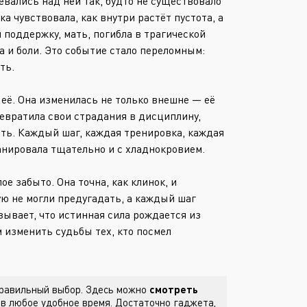
вались над ней так, будто не существовало
Или войти через
 чувствовала, как внутри растёт пустота, а
 поддержку, мать, погибла в трагической
а и боли. Это событие стало переломным:
ть.
 её. Она изменилась не только внешне — её
евратила свои страдания в дисциплину,
сть. Каждый шаг, каждая тренировка, каждая
ланировала тщательно и с хладнокровием.
е забыто. Она точна, как клинок, и
ую не могли предугадать, а каждый шаг
ывает, что истинная сила рождается из
 изменить судьбы тех, кто посмел
 правильный выбор. Здесь можно
смотреть
в любое удобное время. Достаточно гаджета,