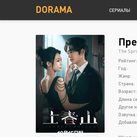
DORAMA
СЕРИАЛЫ
Пре
Детектив
Южная Корея
The Spr
Драма
Рейтинг:
Комедия
Год:
Криминал
Жанр:
Страна:
Мелодрама
Возраст:
Длина с
Другое н
Озвучка:
Добавле