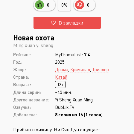
0
0%
0
В закладки
Новая охота
Ming xuan yi sheng
Рейтинг:
MyDramaList:
7.4
Год:
2025
Жанр:
Драма
,
Криминал
,
Триллер
Страна:
Китай
Возраст:
13+
Длина серии:
~45 мин.
Другое название:
Yi Sheng Xuan Ming
Озвучка:
DubLik.Tv
Добавлена:
8 серия из 16 (1 сезон)
Прибыв в хижину, Ни Сян Дун ощущает