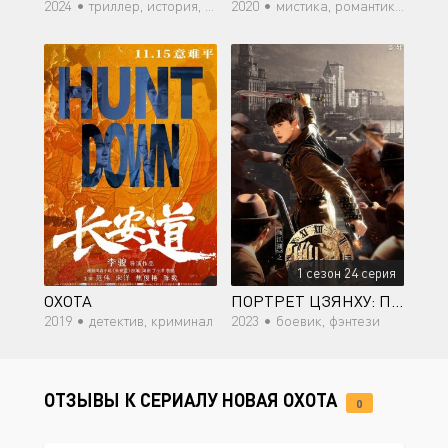
2024 •
триллер, история, мистика, фэнтези
2020 •
мистика, романтика, молодость
1 сезон 24 серия
ОХОТА
ПОРТРЕТ ЦЗЯНХУ: ПЕРЕВОПЛОТИВШИЙСЯ УЧЕНИК
2019 •
детектив, криминал
2023 •
боевик, фэнтези
ОТЗЫВЫ К СЕРИАЛУ НОВАЯ ОХОТА
0