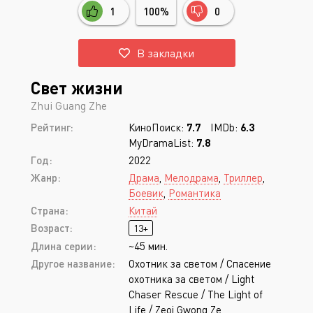
1
100%
0
В закладки
Свет жизни
Zhui Guang Zhe
Рейтинг:
КиноПоиск:
7.7
IMDb:
6.3
MyDramaList:
7.8
Год:
2022
Жанр:
Драма
,
Мелодрама
,
Триллер
,
Боевик
,
Романтика
Страна:
Китай
Возраст:
13+
Длина серии:
~45 мин.
Другое название:
Охотник за светом / Спасение
охотника за светом / Light
Chaser Rescue / The Light of
Life / Zeoi Gwong Ze