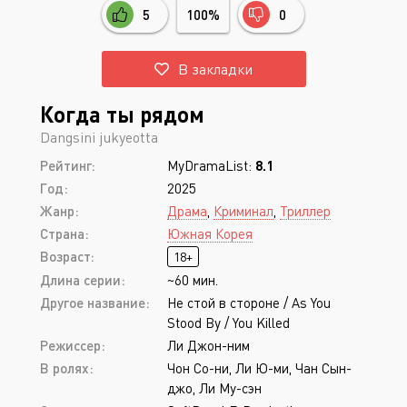
5
100%
0
В закладки
Когда ты рядом
Dangsini jukyeotta
Рейтинг:
MyDramaList:
8.1
Год:
2025
Жанр:
Драма
,
Криминал
,
Триллер
Страна:
Южная Корея
Возраст:
18+
Длина серии:
~60 мин.
Другое название:
Не стой в стороне / As You
Stood By / You Killed
Режиссер:
Ли Джон-ним
В ролях:
Чон Со-ни, Ли Ю-ми, Чан Сын-
джо, Ли Му-сэн