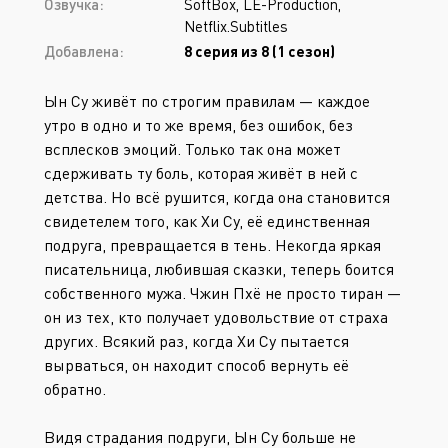
Озвучка:
SoftBox, LE-Production,
Netflix.Subtitles
Добавлена:
8 серия из 8 (1 сезон)
Ын Су живёт по строгим правилам — каждое
утро в одно и то же время, без ошибок, без
всплесков эмоций. Только так она может
сдерживать ту боль, которая живёт в ней с
детства. Но всё рушится, когда она становится
свидетелем того, как Хи Су, её единственная
подруга, превращается в тень. Некогда яркая
писательница, любившая сказки, теперь боится
собственного мужа. Чжин Пхё не просто тиран —
он из тех, кто получает удовольствие от страха
других. Всякий раз, когда Хи Су пытается
вырваться, он находит способ вернуть её
обратно.
Видя страдания подруги, Ын Су больше не