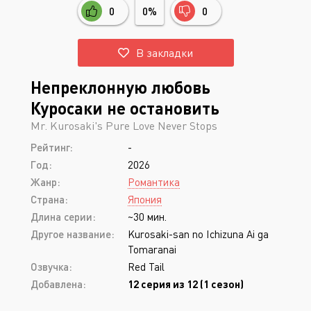
0
0%
0
В закладки
Непреклонную любовь
Куросаки не остановить
Mr. Kurosaki's Pure Love Never Stops
Рейтинг:
-
Год:
2026
Жанр:
Романтика
Страна:
Япония
Длина серии:
~30 мин.
Другое название:
Kurosaki-san no Ichizuna Ai ga
Tomaranai
Озвучка:
Red Tail
Добавлена:
12 серия из 12 (1 сезон)