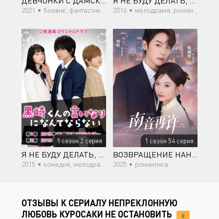
ДЕВЧОНКИ С ДАМСКИМИ ПУШКАМИ
Я НЕ БУДУ ДЕЛАТЬ, КАК ГОВОРИТ КУРОСАКИ-КУН
2021 •
боевик, фантастика, супер сила, драма
2016 •
мелодрама, романтика, молодость
1 сезон 2 серия
1 сезон 54 серия
Я НЕ БУДУ ДЕЛАТЬ, КАК ГОВОРИТ КУРОСАКИ-КУН
ВОЗВРАЩЕНИЕ НАНЬИНЬ
2015 •
комедия, мелодрама, романтика, молодость
2025 •
романтика
ОТЗЫВЫ К СЕРИАЛУ НЕПРЕКЛОННУЮ
ЛЮБОВЬ КУРОСАКИ НЕ ОСТАНОВИТЬ
0