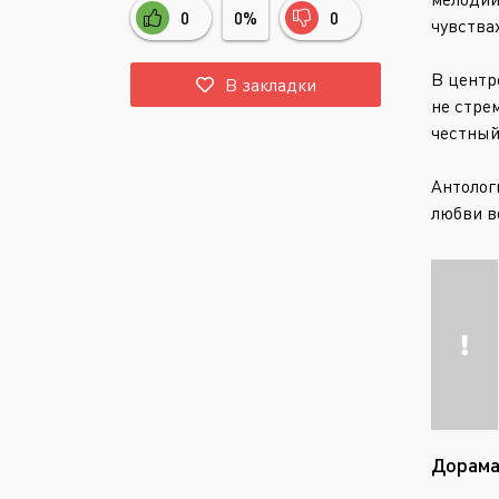
0
0%
0
чувства
В центр
В закладки
не стре
честный
Антолог
любви в
Дорама