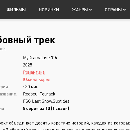
ФИЛЬМЫ
НОВИНКИ
ЖАНРЫ
СТРАНЫ
овный трек
Япония
Мистика
Китай
Таиланд
Фантастика
Т
Авториз
ack
Музыка
Фэнтези
MyDramaList:
7.6
Приключения
Боевик
2025
Триллер
Боевые искусств
Романтика
Южная Корея
Ужасы
Военный
ерии:
~30 мин.
Запомнить
азвание:
Reobeu: Teuraek
FSG Last Snow.Subtitles
на:
8 серия из 10 (1 сезон)
Регистрация
оект объединяет десять коротких историй, каждая из которы
. «Любовный трек» говорит не только о романтических отно