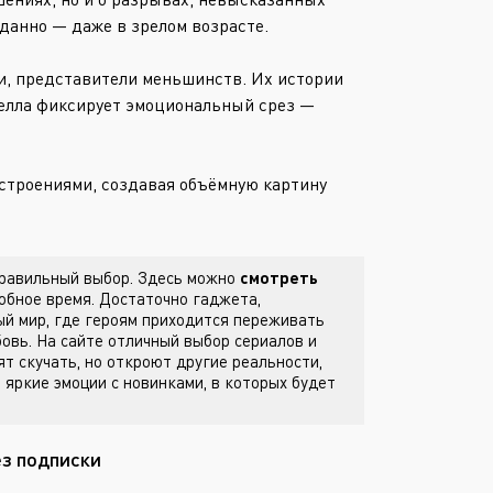
Или войти через
данно — даже в зрелом возрасте.
и, представители меньшинств. Их истории
овелла фиксирует эмоциональный срез —
строениями, создавая объёмную картину
 правильный выбор. Здесь можно
смотреть
обное время. Достаточно гаджета,
й мир, где героям приходится переживать
бовь. На сайте
отличный выбор сериалов и
ят скучать, но откроют другие реальности,
 яркие эмоции с новинками, в которых будет
ез подписки