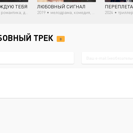
АЖДУЮ ТЕБЯ
ЛЮБОВНЫЙ СИГНАЛ
омантика, драма
2019 •
мелодрама, комедия, романтика, молодость, драма
2024 •
триллер
БОВНЫЙ ТРЕК
0