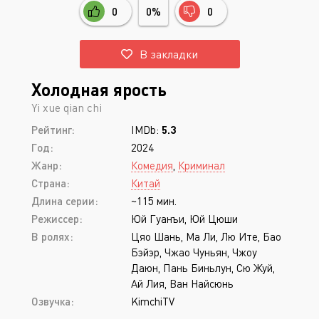
0
0%
0
В закладки
Холодная ярость
Yi xue qian chi
Рейтинг:
IMDb:
5.3
Год:
2024
Жанр:
Комедия
,
Криминал
Страна:
Китай
Длина серии:
~115 мин.
Режиссер:
Юй Гуанъи, Юй Цюши
В ролях:
Цяо Шань, Ма Ли, Лю Ите, Бао
Бэйэр, Чжао Чуньян, Чжоу
Даюн, Пань Биньлун, Сю Жуй,
Ай Лия, Ван Найсюнь
Озвучка:
KimchiTV