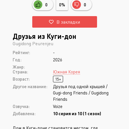
0
0%
0
В закладки
Друзья из Куги-дон
Gugidong Peurenjeu
Рейтинг:
-
Год:
2026
Жанр:
Страна:
Южная Корея
Возраст:
15+
Другое название:
Друзья под одной крышей /
Gugi-dong Friends / Gugidong
Friends
Озвучка:
Voize
Добавлена:
10 серия из 10 (1 сезон)
Дом в Куги-доне становится местом, где