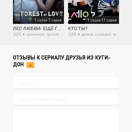
1 сезон 7 серия
1 сезон 17 серия
ЛЕС ЛЮБВИ: ЕЩЁ ГЛУБЖЕ
КТО ТЫ?
2020 •
криминал, триллер, мистика, психология
2008 •
драма, комедия, мистика, романтика, сверхъестественное
ОТЗЫВЫ К СЕРИАЛУ ДРУЗЬЯ ИЗ КУГИ-
ДОН
0