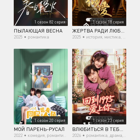
1 сезон 82 серия
1 сезон 18 серия
ПЫЛАЮЩАЯ ВЕСНА
ЖЕРТВА РАДИ ЛЮБВИ
2025 •
романтика
2025 •
история, мистика, романтика
1 сезон 20 серия
1 сезон 23 серия
МОЙ ПАРЕНЬ-РУСАЛ
ВЛЮБИТЬСЯ В ТЕБЯ В 1995
2022 •
комедия, романтика, фэнтези
2026 •
романтика, драма, фэнтези