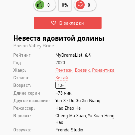
0
0%
0
В закладки
Невеста ядовитой долины
Poison Valley Bride
Рейтинг:
MyDramaList:
6.4
Год:
2020
Жанр:
Фэнтези
,
Боевик
,
Романтика
Страна:
Китай
Возраст:
13+
Длина серии:
~73 мин.
Другое название:
Yun Xi: Du Gu Xin Niang
Режиссер:
Hao Zhao He
В ролях:
Cheng Mu Xuan, Yu Xuan Hong
Hao
Озвучка:
Fronda Studio