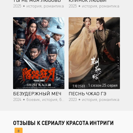
ТЫ НЕ МОЯ ЛЮБОВЬ
КЛИНОК ЛЮБВИ
2025 •
история, романтика
2025 •
история, романтика
1 сезон 25 серия
БЕЗУДЕРЖНЫЙ МЕЧ
ПЕСНЬ ЧЖАО ГЭ
2024 •
боевик, история, боевые искусства
2023 •
история, романтика
ОТЗЫВЫ К СЕРИАЛУ КРАСОТА ИНТРИГИ
0