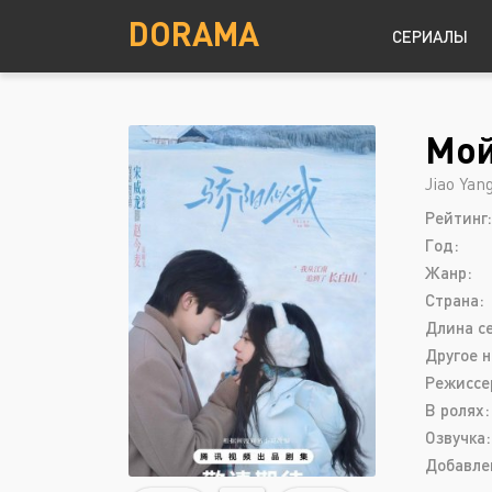
DORAMA
СЕРИАЛЫ
Мой
Детектив
Южная Корея
Jiao Yan
Драма
Рейтинг:
Комедия
Год:
Криминал
Жанр:
Страна:
Мелодрама
Длина с
Другое н
Режиссе
В ролях:
Озвучка:
Добавле