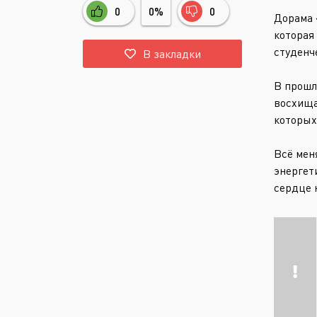
0
0%
0
Дорама 
которая
студенч
В закладки
В прошл
восхища
которых
Всё мен
энергет
сердце 