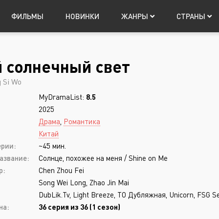
ФИЛЬМЫ
НОВИНКИ
ЖАНРЫ
СТРАНЫ
 солнечный свет
Япония
Мистика
Китай
Таиланд
Фантастика
Т
Авториз
g Si Wo
Музыка
Фэнтези
MyDramaList:
8.5
Приключения
Боевик
2025
Триллер
Боевые искусств
Драма
,
Романтика
Китай
Ужасы
Военный
ерии:
~45 мин.
Запомнить
азвание:
Солнце, похожее на меня / Shine on Me
р:
Chen Zhou Fei
Song Wei Long, Zhao Jin Mai
DubLik.Tv, Light Breeze, ТО Дубляжная, Unicorn, FSG Se
Регистрация
на:
36 серия из 36 (1 сезон)