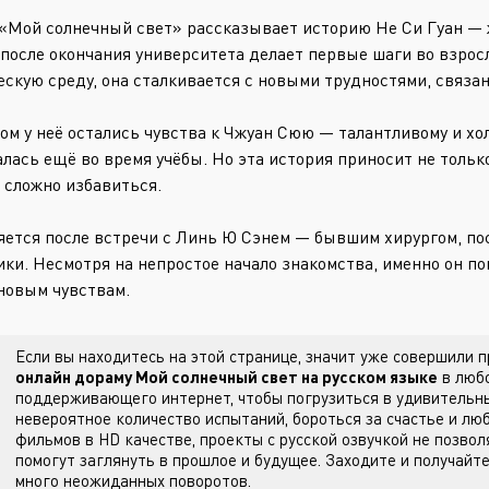
«Мой солнечный свет» рассказывает историю Не Си Гуан — 
 после окончания университета делает первые шаги во взро
ескую среду, она сталкивается с новыми трудностями, связан
ом у неё остались чувства к Чжуан Сюю — талантливому и хо
лась ещё во время учёбы. Но эта история приносит не только
 сложно избавиться.
яется после встречи с Линь Ю Сэнем — бывшим хирургом, по
ики. Несмотря на непростое начало знакомства, именно он п
новым чувствам.
Если вы находитесь на этой странице, значит уже совершили
онлайн дораму Мой солнечный свет на русском языке
в любо
поддерживающего интернет, чтобы погрузиться в удивительны
невероятное количество испытаний, бороться за счастье и лю
фильмов в HD качестве, проекты с русской озвучкой не позвол
помогут заглянуть в прошлое и будущее. Заходите
и получайте
много неожиданных поворотов.