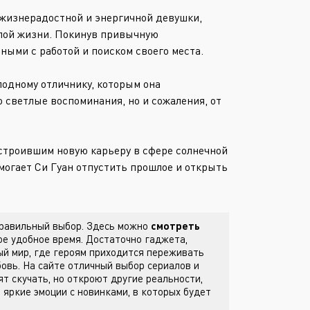
Или войти через
жизнерадостной и энергичной девушки,
слой жизни. Покинув привычную
ными с работой и поиском своего места.
лодному отличнику, которым она
 светлые воспоминания, но и сожаления, от
строившим новую карьеру в сфере солнечной
омогает Си Гуан отпустить прошлое и открыть
 правильный выбор. Здесь можно
смотреть
е удобное время. Достаточно гаджета,
й мир, где героям приходится переживать
бовь. На сайте
отличный выбор сериалов и
ят скучать, но откроют другие реальности,
 яркие эмоции с новинками, в которых будет