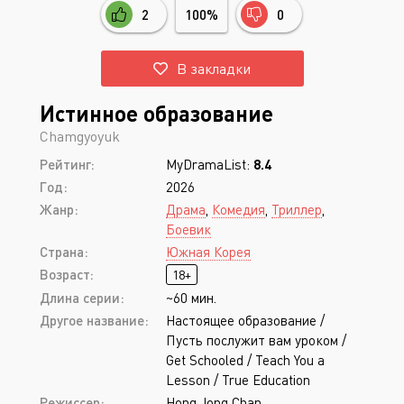
2
100%
0
В закладки
Истинное образование
Chamgyoyuk
Рейтинг:
MyDramaList:
8.4
Год:
2026
Жанр:
Драма
,
Комедия
,
Триллер
,
Боевик
Страна:
Южная Корея
Возраст:
18+
Длина серии:
~60 мин.
Другое название:
Настоящее образование /
Пусть послужит вам уроком /
Get Schooled / Teach You a
Lesson / True Education
Режиссер:
Hong Jong Chan