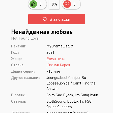
0
0%
0
В закладки
Ненайденная любовь
Not Found Love
Рейтинг:
MyDramaList:
7
Год:
2021
Жанр:
Романтика
Страна:
Южная Корея
Длина серии:
~15 мин.
Другое название:
Jeongdabeul Chajeul Su
Eobsseubnida / Can't Find the
Answer
В ролях:
Shim Sae Byeok, Im Sung Kyun
Озвучка:
SlothSound, DubLik.Tv, FSG
Onlion.Subtitles