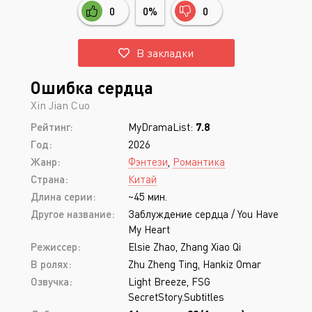
0
0%
0
В закладки
Ошибка сердца
Xin Jian Cuo
Рейтинг:
MyDramaList:
7.8
Год:
2026
Жанр:
Фэнтези
,
Романтика
Страна:
Китай
Длина серии:
~45 мин.
Другое название:
Заблуждение сердца / You Have
My Heart
Режиссер:
Elsie Zhao, Zhang Xiao Qi
В ролях:
Zhu Zheng Ting, Hankiz Omar
Озвучка:
Light Breeze, FSG
SecretStory.Subtitles