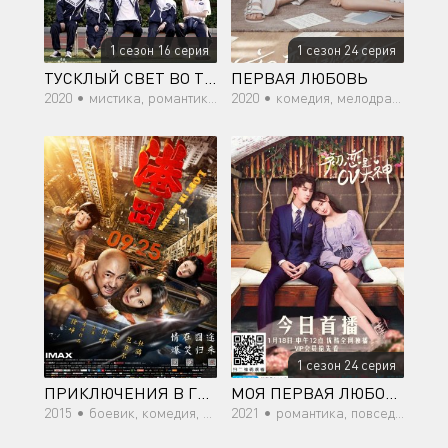
1 сезон 16 серия
1 сезон 24 серия
ТУСКЛЫЙ СВЕТ ВО ТЬМЕ
ПЕРВАЯ ЛЮБОВЬ
2020 •
мистика, романтика, молодость
2020 •
комедия, мелодрама, романтика, молодость
1 сезон 24 серия
ПРИКЛЮЧЕНИЯ В ГОНКОНГЕ
МОЯ ПЕРВАЯ ЛЮБОВЬ - ЭТО ТЫ
2015 •
боевик, комедия, мелодрама
2021 •
романтика, повседневность, драма