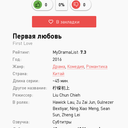
0
0%
0
В закладки
Первая любовь
First Love
Рейтинг:
MyDramaList:
7.3
Год:
2016
Жанр:
Драма
,
Комедия
,
Романтика
Страна:
Китай
Длина серии:
~45 мин.
Другое название:
柠檬初上
Режиссер:
Liu Chun Chieh
В ролях:
Hawick Lau, Zu Zai Jun, Gulnezer
Bextiyar, Ning Xiao Meng, Sean
Sun, Zheng Lei
Озвучка:
Субтитры