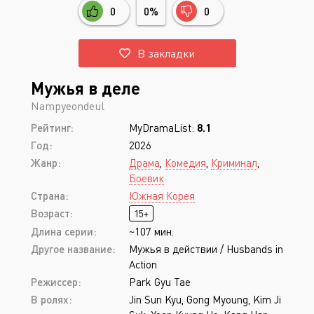
0
0%
0
В закладки
Мужья в деле
Nampyeondeul
Рейтинг:
MyDramaList:
8.1
Год:
2026
Жанр:
Драма
,
Комедия
,
Криминал
,
Боевик
Страна:
Южная Корея
Возраст:
15+
Длина серии:
~107 мин.
Другое название:
Мужья в действии / Husbands in
Action
Режиссер:
Park Gyu Tae
В ролях:
Jin Sun Kyu, Gong Myoung, Kim Ji