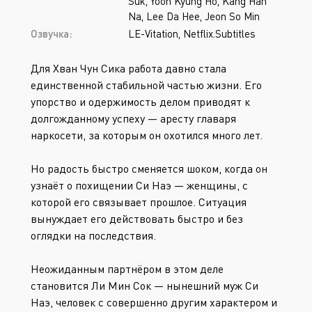
Suk, Yoon Kyung Ho, Kang Han
Na, Lee Da Hee, Jeon So Min
Озвучка:
LE-Vitation, Netflix.Subtitles
Для Хван Чун Сика работа давно стала
единственной стабильной частью жизни. Его
упорство и одержимость делом приводят к
долгожданному успеху — аресту главаря
наркосети, за которым он охотился много лет.
Но радость быстро сменяется шоком, когда он
узнаёт о похищении Си Наэ — женщины, с
которой его связывает прошлое. Ситуация
вынуждает его действовать быстро и без
оглядки на последствия.
Неожиданным партнёром в этом деле
становится Ли Мин Сок — нынешний муж Си
Наэ, человек с совершенно другим характером и