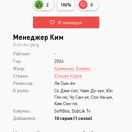
2
100%
0
В закладки
Менеджер Ким
Kim-bu-jang
Рейтинг:
-
Год:
2026
Жанр:
Криминал
,
Боевик
Страна:
Южная Корея
Режиссер:
Ли Сын-ён
В ролях:
Со Джи-соп, Чхве Дэ-хун, Юн
Гён-хо, Чу Сан-ук, Сон На-ын,
Ким Сон-гю
Озвучка:
SoftBox, DubLik.Tv
Добавлена:
10 серия (1 сезон)