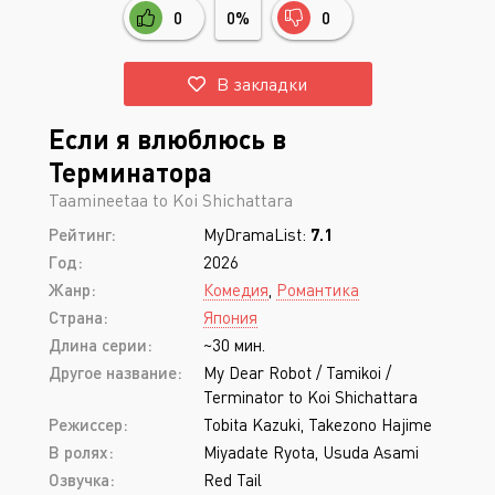
0
0%
0
В закладки
Если я влюблюсь в
Терминатора
Taamineetaa to Koi Shichattara
Рейтинг:
MyDramaList:
7.1
Год:
2026
Жанр:
Комедия
,
Романтика
Страна:
Япония
Длина серии:
~30 мин.
Другое название:
My Dear Robot / Tamikoi /
Terminator to Koi Shichattara
Режиссер:
Tobita Kazuki, Takezono Hajime
В ролях:
Miyadate Ryota, Usuda Asami
Озвучка:
Red Tail