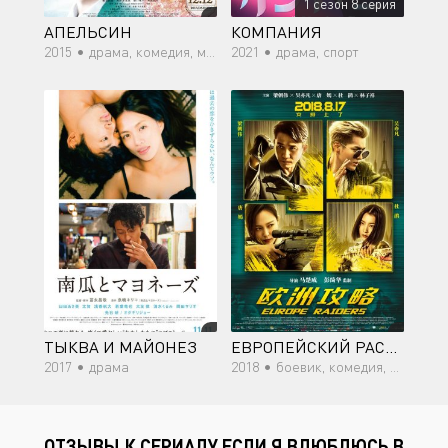
1 сезон 8 серия
АПЕЛЬСИН
КОМПАНИЯ
2015 •
драма, комедия, мелодрама
2021 •
драма, спорт
ТЫКВА И МАЙОНЕЗ
ЕВРОПЕЙСКИЙ РАСКЛАД
2017 •
драма
2018 •
боевик, комедия, криминал
ОТЗЫВЫ К СЕРИАЛУ ЕСЛИ Я ВЛЮБЛЮСЬ В