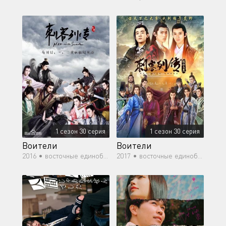
1 сезон 30 серия
1 сезон 30 серия
Воители
Воители
2016 •
восточные единоборства, политика
2017 •
восточные единоборства, мелодрама