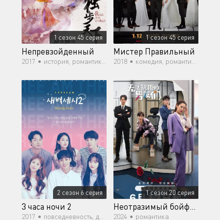
1 сезон 45 серия
1 сезон 45 серия
Непревзойденный
Мистер Правильный
2017 •
история, романтика, драма, политика
2018 •
комедия, романтика, повседневность
2 сезон 6 серия
1 сезон 20 серия
3 часа ночи 2
Неотразимый бойфренд
2017 •
повседневность, драма
2024 •
романтика