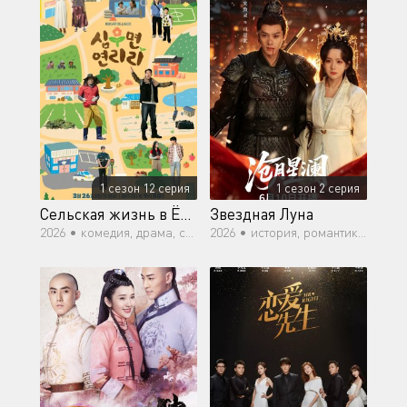
1 сезон 12 серия
1 сезон 2 серия
Сельская жизнь в Ëннири
Звездная Луна
2026 •
комедия, драма, семейный, ситком
2026 •
история, романтика, фэнтези