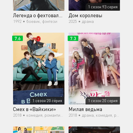
1 сезон 93 серия
Легенда о фехтовальщике
Дом королевы
1992 •
боевик, фэнтези
2025 •
драма
7.6
7.3
1 сезон 20 серия
1 сезон 20 серия
Смех в «Вайкики»
Милая ведьма
2018 •
комедия, романтика, повседневность, драма
2018 •
драма, комедия, романтика, мелодрама