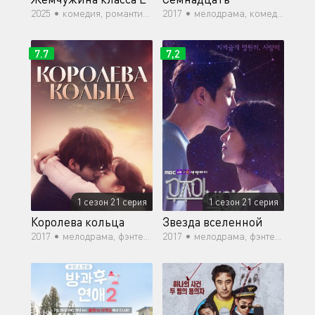
2025 •
комедия, романтика, молодость
2017 •
мелодрама, комедия, романтика, молодость
7.7
7,2
1 сезон 21 серия
1 сезон 21 серия
Королева кольца
Звезда вселенной
2017 •
мелодрама, фэнтези, комедия, романтика, драма
2017 •
мелодрама, фэнтези, музыка, романтика, драма, сверхъестественное