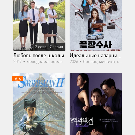
2 сезон 7 серия
Любовь после школы
Идеальные напарники
2017 •
мелодрама, романтика, молодость, драма
2026 •
боевик, мистика, комедия, криминал
6.4