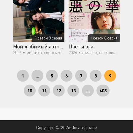
1 сезон 8 серия
1 сезон 8 серия
Мой любимый автор не человек
Цветы зла
2026 •
мистика, сверхъестественное
2026 •
триллер, психология, романтика, молодость
1
...
5
6
7
8
9
10
11
12
13
...
408
Copyright © 2026 dorama.page