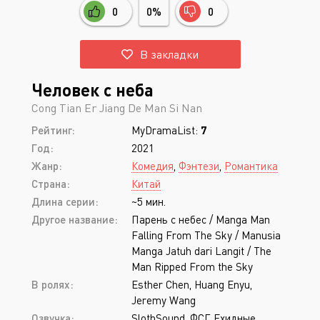
0
0%
0
В закладки
Человек с неба
Cong Tian Er Jiang De Man Si Nan
Рейтинг:
MyDramaList:
7
Год:
2021
Жанр:
Комедия
,
Фэнтези
,
Романтика
Страна:
Китай
Длина серии:
~5 мин.
Другое название:
Парень с небес / Manga Man
Falling From The Sky / Manusia
Manga Jatuh dari Langit / The
Man Ripped From the Sky
В ролях:
Esther Chen, Huang Enyu,
Jeremy Wang
Озвучка:
SlothSound, ФСГ Ехидные