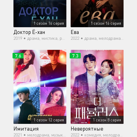
1 сезон 16 серия
1 сезон 16 серия
Доктор Ё-хан
Ева
2019 •
драма, мистика, романтика, повседневность, медицина
2022 •
драма, мелодрама, романтика
7.6
7.3
1 сезон 12 серия
1 сезон 8 серия
Имитация
Невероятные
2021 •
мелодрама, музыка, комедия, романтика, драма
2022 •
комедия, мелодрама, бизнес, романтика, повседневность