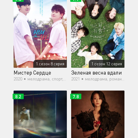
1 сезон 8 серия
1 сезон 12 серия
Мистер Сердце
Зеленая весна вдали
2020 •
мелодрама, спорт, романтика, молодость
2021 •
мелодрама, романтика, повседневность, молодость
8.2
7.8