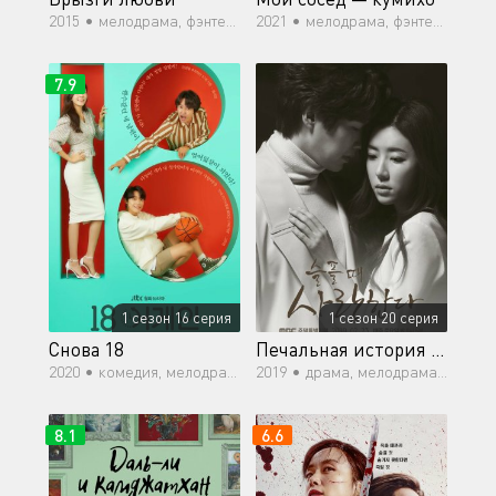
2015 •
мелодрама, фэнтези, история, комедия, романтика, сверхъестественное
2021 •
мелодрама, фэнтези
7.9
1 сезон 16 серия
1 сезон 20 серия
Снова 18
Печальная история любви
2020 •
комедия, мелодрама, фэнтези, романтика, повседневность, драма
2019 •
драма, мелодрама, романтика
8.1
6.6