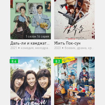
1 сезон 16 серия
Даль-ли и камджатхан
Убить Пок-сун
2021 •
комедия, мелодрама, романтика, драма
2023 •
боевик, драма, криминал, триллер
8.4
8.2