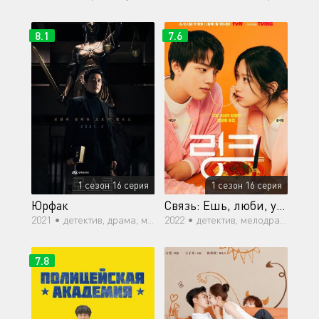
8.1
7.6
1 сезон 16 серия
1 сезон 16 серия
Юрфак
Связь: Ешь, люби, убивай
2021 •
детектив, драма, мистика, закон, криминал
2022 •
детектив, мелодрама, фэнтези, мистика, романтика, драма
7.8