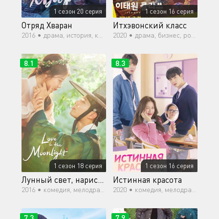
1 сезон 20 серия
1 сезон 16 серия
Отряд Хваран
Итхэвонский класс
2016 •
драма, история, комедия, мелодрама, боевик, романтика
2020 •
драма, бизнес, романтика, повседневность
8.1
8.3
1 сезон 18 серия
1 сезон 16 серия
Лунный свет, нарисованный облаками
Истинная красота
2016 •
комедия, мелодрама, история, романтика, драма
2020 •
комедия, мелодрама, романтика, молодость, драма
7.3
7.9