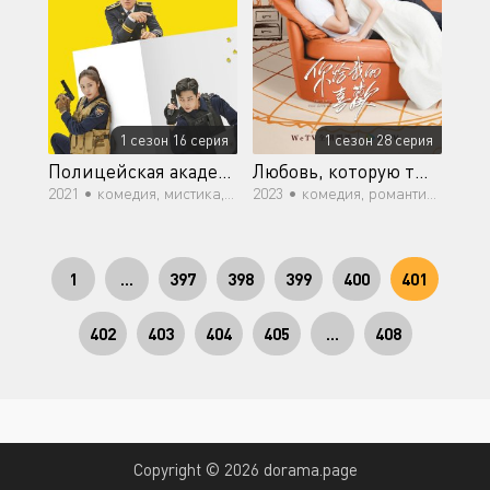
1 сезон 16 серия
1 сезон 28 серия
Полицейская академия
Любовь, которую ты даришь мне
2021 •
комедия, мистика, романтика, драма
2023 •
комедия, романтика, драма
1
...
397
398
399
400
401
402
403
404
405
...
408
Copyright © 2026 dorama.page